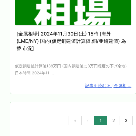
[金属相場] 2024年11月30日(土) 15時 [海外
(LME/NY) 国内(仮定銅建値計算値,銅/亜鉛建値) 為
替 市況]
仮定銅建値計算値138万円 (国内銅建値に3万円程度の下げ余地)
日本時間 2024年11 ...
記事を読む
[金属相 ...
«
‹
1
2
3