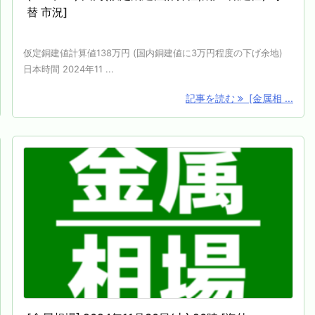
替 市況]
仮定銅建値計算値138万円 (国内銅建値に3万円程度の下げ余地)
日本時間 2024年11 ...
記事を読む
[金属相 ...