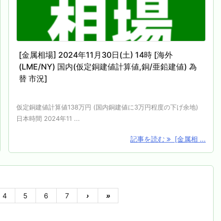
[金属相場] 2024年11月30日(土) 14時 [海外
(LME/NY) 国内(仮定銅建値計算値,銅/亜鉛建値) 為
替 市況]
仮定銅建値計算値138万円 (国内銅建値に3万円程度の下げ余地)
日本時間 2024年11 ...
記事を読む
[金属相 ...
4
5
6
7
›
»