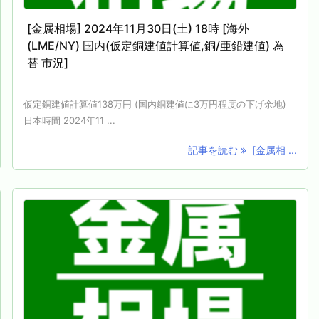
[金属相場] 2024年11月30日(土) 18時 [海外
(LME/NY) 国内(仮定銅建値計算値,銅/亜鉛建値) 為
替 市況]
仮定銅建値計算値138万円 (国内銅建値に3万円程度の下げ余地)
日本時間 2024年11 ...
記事を読む
[金属相 ...