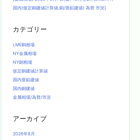
国内(仮定銅建値計算値,銅/亜鉛建値) 為替 市況]
カテゴリー
LME銅相場
NY金属相場
NY銅相場
仮定銅建値計算値
国内亜鉛建値
国内銅建値
金属相場/為替/市況
アーカイブ
2026年8月