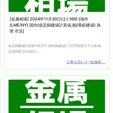
[金属相場] 2024年11月30日(土) 16時 [海外
(LME/NY) 国内(仮定銅建値計算値,銅/亜鉛建値) 為
替 市況]
仮定銅建値計算値138万円 (国内銅建値に3万円程度の下げ余地)
日本時間 2024年11 ...
記事を読む
[金属相 ...