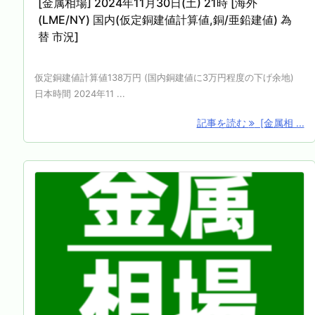
[金属相場] 2024年11月30日(土) 21時 [海外
(LME/NY) 国内(仮定銅建値計算値,銅/亜鉛建値) 為
替 市況]
仮定銅建値計算値138万円 (国内銅建値に3万円程度の下げ余地)
日本時間 2024年11 ...
記事を読む
[金属相 ...