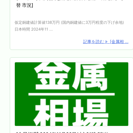
替 市況]
仮定銅建値計算値138万円 (国内銅建値に3万円程度の下げ余地)
日本時間 2024年11 ...
記事を読む
[金属相 ...