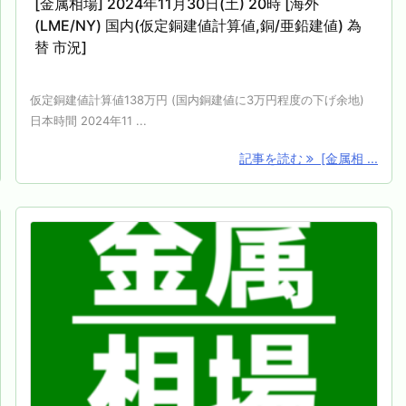
[金属相場] 2024年11月30日(土) 20時 [海外
(LME/NY) 国内(仮定銅建値計算値,銅/亜鉛建値) 為
替 市況]
仮定銅建値計算値138万円 (国内銅建値に3万円程度の下げ余地)
日本時間 2024年11 ...
記事を読む
[金属相 ...