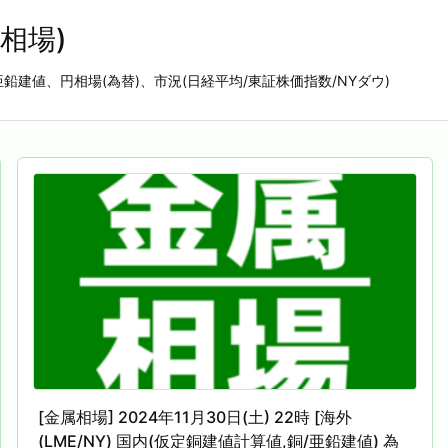
相場)
亜鉛建値、円相場(為替)、市況(日経平均/東証株価指数/NYダウ)
[金属相場] 2024年11月30日(土) 22時 [海外
(LME/NY) 国内(仮定銅建値計算値,銅/亜鉛建値) 為