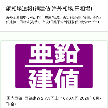
銅相場速報(銅建値,海外相場,円相場)
海外金属相場(LME/NY)、在庫/増減、仮定銅建値計算値、銅/亜
鉛建値、円相場(為替)、市況(日経平均/東証株価指数/NYダウ)
[国内亜鉛] 亜鉛建値 2.7万円上げ 67.6万円 2026年8月7
日(金)