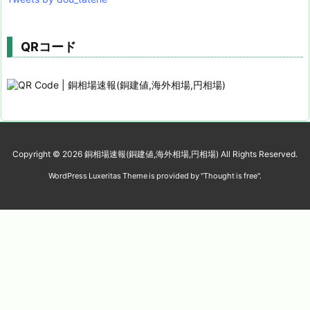
QRコード
Copyright ©
2026
銅相場速報(銅建値,海外相場,円相場)
All Rights Reserved.
WordPress Luxeritas Theme is provided by "
Thought is free
".