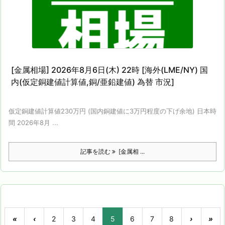
[金属相場] 2026年8月6日(木) 22時 [海外(LME/NY) 国
内(仮定銅建値計算値,銅/亜鉛建値) 為替 市況]
仮定銅建値計算値230万円 (国内銅建値に3万円程度の下げ余地) 日本時
間 2026年8月 ...
記事を読む
[金属相 ...
«
‹
2
3
4
5
6
7
8
›
»