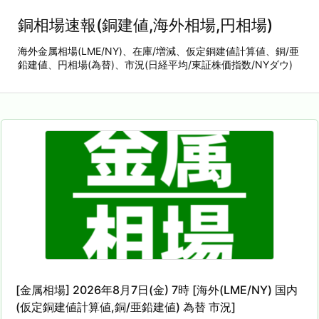
銅相場速報(銅建値,海外相場,円相場)
海外金属相場(LME/NY)、在庫/増減、仮定銅建値計算値、銅/亜
鉛建値、円相場(為替)、市況(日経平均/東証株価指数/NYダウ)
[金属相場] 2026年8月7日(金) 7時 [海外(LME/NY) 国内
(仮定銅建値計算値,銅/亜鉛建値) 為替 市況]