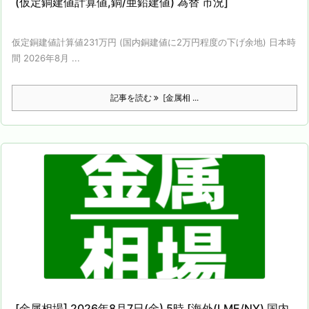
(仮定銅建値計算値,銅/亜鉛建値) 為替 市況]
仮定銅建値計算値231万円 (国内銅建値に2万円程度の下げ余地) 日本時
間 2026年8月 ...
記事を読む
[金属相 ...
[金属相場] 2026年8月7日(金) 5時 [海外(LME/NY) 国内