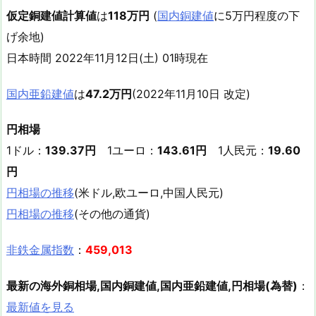
仮定銅建値計算値
は
118万円
(
国内銅建値
に5万円程度の下
げ余地)
日本時間 2022年11月12日(土) 01時現在
国内亜鉛建値
は
47.2万円
(2022年11月10日 改定)
円相場
1ドル：
139.37円
1ユーロ：
143.61円
1人民元：
19.60
円
円相場の推移
(米ドル,欧ユーロ,中国人民元)
円相場の推移
(その他の通貨)
非鉄金属指数
：
459,013
最新の海外銅相場,国内銅建値,国内亜鉛建値,円相場(為替)
：
最新値を見る