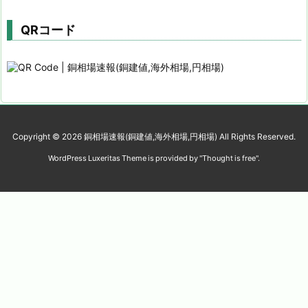
QRコード
Copyright ©
2026
銅相場速報(銅建値,海外相場,円相場)
All Rights Reserved.
WordPress Luxeritas Theme is provided by "
Thought is free
".