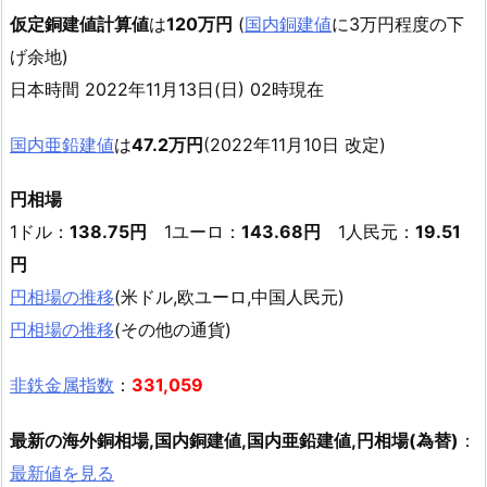
仮定銅建値計算値
は
120万円
(
国内銅建値
に3万円程度の下
げ余地)
日本時間 2022年11月13日(日) 02時現在
国内亜鉛建値
は
47.2万円
(2022年11月10日 改定)
円相場
1ドル：
138.75円
1ユーロ：
143.68円
1人民元：
19.51
円
円相場の推移
(米ドル,欧ユーロ,中国人民元)
円相場の推移
(その他の通貨)
非鉄金属指数
：
331,059
最新の海外銅相場,国内銅建値,国内亜鉛建値,円相場(為替)
：
最新値を見る