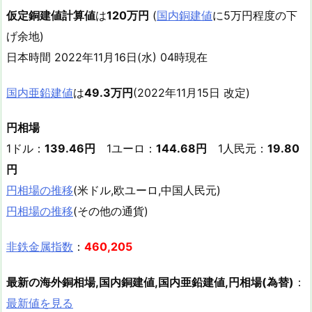
仮定銅建値計算値
は
120万円
(
国内銅建値
に5万円程度の下
げ余地)
日本時間 2022年11月16日(水) 04時現在
国内亜鉛建値
は
49.3万円
(2022年11月15日 改定)
円相場
1ドル：
139.46円
1ユーロ：
144.68円
1人民元：
19.80
円
円相場の推移
(米ドル,欧ユーロ,中国人民元)
円相場の推移
(その他の通貨)
非鉄金属指数
：
460,205
最新の海外銅相場,国内銅建値,国内亜鉛建値,円相場(為替)
：
最新値を見る