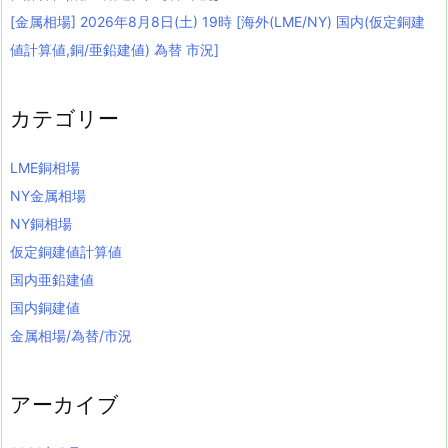
[金属相場] 2026年8月8日(土) 19時 [海外(LME/NY) 国内(仮定銅建
値計算値,銅/亜鉛建値) 為替 市況]
カテゴリー
LME銅相場
NY金属相場
NY銅相場
仮定銅建値計算値
国内亜鉛建値
国内銅建値
金属相場/為替/市況
アーカイブ