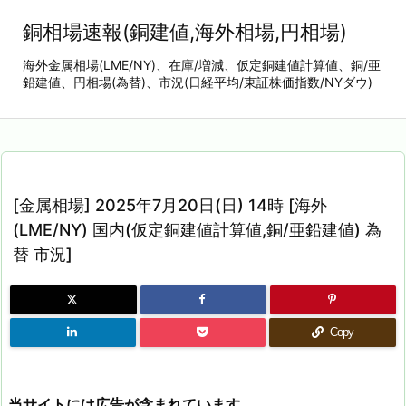
銅相場速報(銅建値,海外相場,円相場)
海外金属相場(LME/NY)、在庫/増減、仮定銅建値計算値、銅/亜
鉛建値、円相場(為替)、市況(日経平均/東証株価指数/NYダウ)
[金属相場] 2025年7月20日(日) 14時 [海外
(LME/NY) 国内(仮定銅建値計算値,銅/亜鉛建値) 為
替 市況]
Copy
当サイトには広告が含まれています。