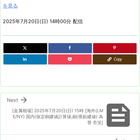
を見る
2025年7月20日(日) 14時00分 配信
Copy

Next

[金属相場] 2025年7月20日(日) 15時 [海外(LM
E/NY) 国内(仮定銅建値計算値,銅/亜鉛建値) 為
替 市況]