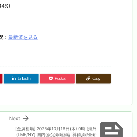
44%)
況
：
最新値を見る
LinkedIn
Pocket
Copy

Next

[金属相場] 2025年10月16日(木) 0時 [海外
(LME/NY) 国内(仮定銅建値計算値,銅/亜鉛