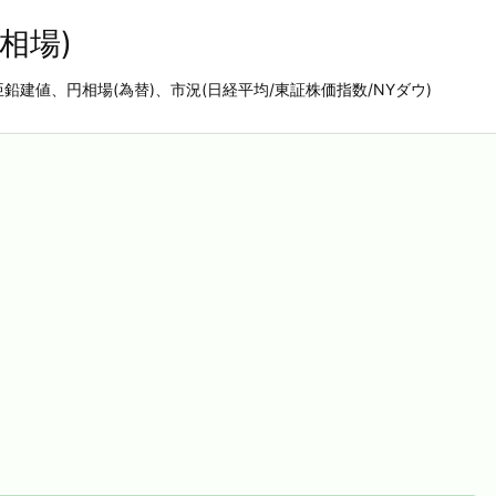
相場)
亜鉛建値、円相場(為替)、市況(日経平均/東証株価指数/NYダウ)