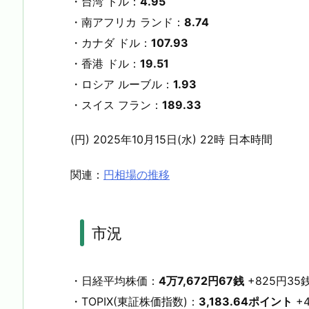
・台湾 ドル：
4.95
・南アフリカ ランド：
8.74
・カナダ ドル：
107.93
・香港 ドル：
19.51
・ロシア ルーブル：
1.93
・スイス フラン：
189.33
(円) 2025年10月15日(水) 22時 日本時間
関連：
円相場の推移
市況
・日経平均株価：
4万7,672円67銭
+825円35銭 
・TOPIX(東証株価指数)：
3,183.64ポイント
+4