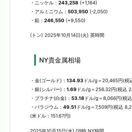
・ニッケル：
243,258
(+1,164)
・アルミニウム：
503,950
(-2,050)
・鉛：
246,550
(+9,550)
(トン) 2025年10月14日(火) 英時間
NY貴金属相場
・金(ゴールド)：
134.93
ドル/g＝20,465円(税込 
・銀(シルバー)：
1.69
ドル/g＝256.32円(税込 28
・プラチナ(白金)：
53.18
ドル/g＝8,066円(税込 
・パラジウム：
49.51
ドル/g＝7,509円(税込 8,2
(米ドル：151.67円)
2025年10月15日(水) 09時 NY時間