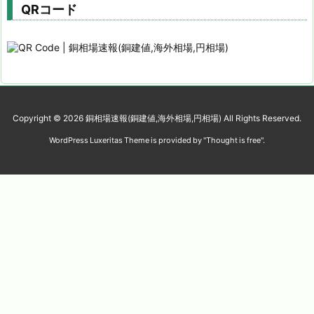
QRコード
Copyright ©
2026
銅相場速報(銅建値,海外相場,円相場)
All Rights Reserved.
WordPress Luxeritas Theme is provided by "
Thought is free
".