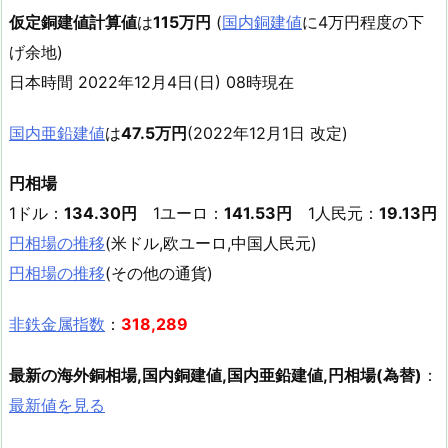
仮定銅建値計算値
は
115万円
(
国内銅建値
に4万円程度の下
げ余地)
日本時間 2022年12月4日(日) 08時現在
国内亜鉛建値
は
47.5万円
(2022年12月1日 改定)
円相場
1ドル：
134.30円
1ユーロ：
141.53円
1人民元：
19.13円
円相場の推移
(米ドル,欧ユーロ,中国人民元)
円相場の推移
(その他の通貨)
非鉄金属指数
：
318,289
最新の海外銅相場,国内銅建値,国内亜鉛建値,円相場(為替)
：
最新値を見る