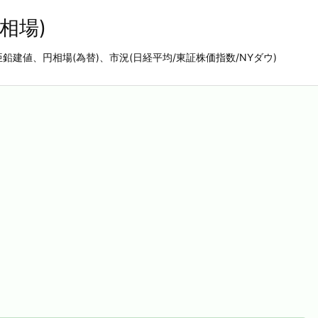
相場)
亜鉛建値、円相場(為替)、市況(日経平均/東証株価指数/NYダウ)