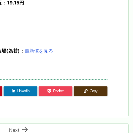
元：
19.15円
場(為替)
：
最新値を見る
LinkedIn
Pocket
Copy

Next