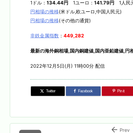
1ドル：
134.44円
1ユーロ：
141.79円
1人民
円相場の推移
(米ドル,欧ユーロ,中国人民元)
円相場の推移
(その他の通貨)
非鉄金属指数
：
449,282
最新の海外銅相場,国内銅建値,国内亜鉛建値,円相
2022年12月5日(月) 11時00分 配信
Twitter
Facebook
Pin it

Prev