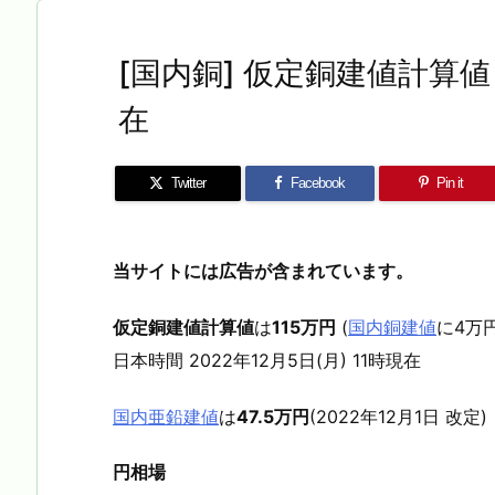
[国内銅] 仮定銅建値計算値 2
在
Twitter
Facebook
Pin it
当サイトには広告が含まれています。
仮定銅建値計算値
は
115万円
(
国内銅建値
に4万
日本時間 2022年12月5日(月) 11時現在
国内亜鉛建値
は
47.5万円
(2022年12月1日 改定)
円相場