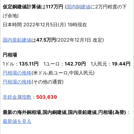
仮定銅建値計算値
は
117万円
(
国内銅建値
に2万円程度の下
げ余地)
日本時間 2022年12月5日(月) 19時現在
国内亜鉛建値
は
47.5万円
(2022年12月1日 改定)
円相場
1ドル：
135.11円
1ユーロ：
142.70円
1人民元：
19.44円
円相場の推移
(米ドル,欧ユーロ,中国人民元)
円相場の推移
(その他の通貨)
非鉄金属指数
：
503,639
最新の海外銅相場,国内銅建値,国内亜鉛建値,円相場(為替)
：
最新値を見る