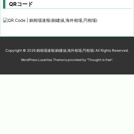
QRコード
Copyright ©
2026
銅相場速報(銅建値,海外相場,円相場)
All Rights Reserved.
WordPress Luxeritas Theme is provided by "
Thought is free
".