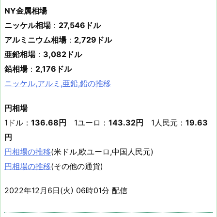
NY金属相場
ニッケル相場
：
27,546ドル
アルミニウム相場
：
2,729ドル
亜鉛相場
：
3,082ドル
鉛相場
：
2,176ドル
ニッケル,アルミ,亜鉛,鉛の推移
円相場
1ドル：
136.68円
1ユーロ：
143.32円
1人民元：
19.63
円
円相場の推移
(米ドル,欧ユーロ,中国人民元)
円相場の推移
(その他の通貨)
2022年12月6日(火) 06時01分 配信