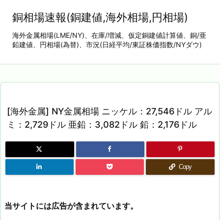
銅相場速報(銅建値,海外相場,円相場)
海外金属相場(LME/NY)、在庫/増減、仮定銅建値計算値、銅/亜
鉛建値、円相場(為替)、市況(日経平均/東証株価指数/NYダウ)
[海外金属] NY金属相場 ニッケル：27,546ドル アル
ミ：2,729ドル 亜鉛：3,082ドル 鉛：2,176ドル
Copy
当サイトには広告が含まれています。