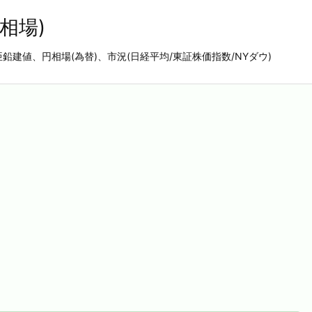
相場)
亜鉛建値、円相場(為替)、市況(日経平均/東証株価指数/NYダウ)