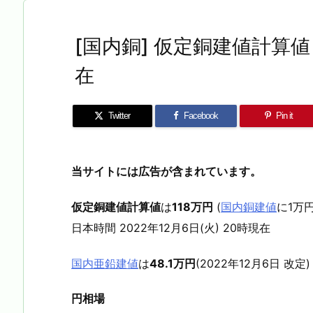
[国内銅] 仮定銅建値計算値 2
在
Twitter
Facebook
Pin it
当サイトには広告が含まれています。
仮定銅建値計算値
は
118万円
(
国内銅建値
に1万
日本時間 2022年12月6日(火) 20時現在
国内亜鉛建値
は
48.1万円
(2022年12月6日 改定)
円相場