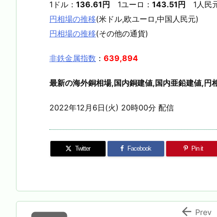
1ドル：
136.61円
1ユーロ：
143.51円
1人民
円相場の推移
(米ドル,欧ユーロ,中国人民元)
円相場の推移
(その他の通貨)
非鉄金属指数
：
639,894
最新の海外銅相場,国内銅建値,国内亜鉛建値,円相
2022年12月6日(火) 20時00分 配信
Twitter
Facebook
Pin it

Prev