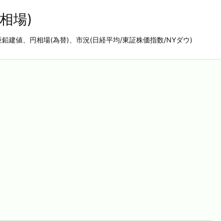
相場)
亜鉛建値、円相場(為替)、市況(日経平均/東証株価指数/NYダウ)