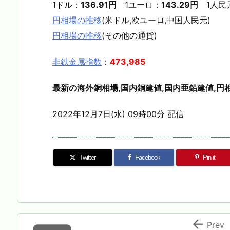
1ドル：
136.91円
1ユーロ：
143.29円
1人民
円相場の推移
(米ドル,欧ユーロ,中国人民元)
円相場の推移
(その他の通貨)
非鉄金属指数
：
473,985
最新の海外銅相場,国内銅建値,国内亜鉛建値,円相
2022年12月7日(水) 09時00分 配信
Twitter
Facebook
Pin it

Prev