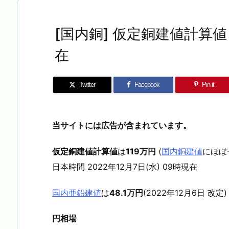
[国内銅] 仮定銅建値計算値 2
在
Twitter
Facebook
Pin it
当サイトには広告が含まれています。
仮定銅建値計算値
は
119万円
(
国内銅建値
にほぼ
日本時間 2022年12月7日(水) 09時現在
国内亜鉛建値
は
48.1万円
(2022年12月6日 改定)
円相場