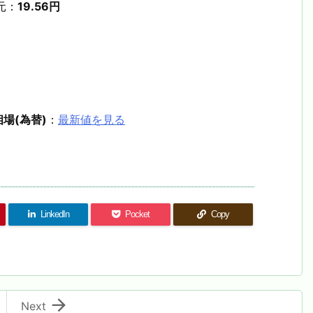
元：
19.56円
場(為替)
：
最新値を見る
LinkedIn
Pocket
Copy

Next