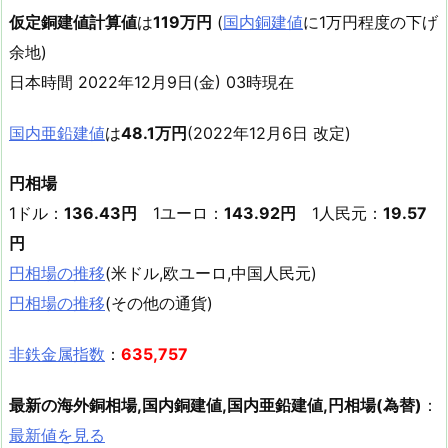
仮定銅建値計算値
は
119万円
(
国内銅建値
に1万円程度の下げ
余地)
日本時間 2022年12月9日(金) 03時現在
国内亜鉛建値
は
48.1万円
(2022年12月6日 改定)
円相場
1ドル：
136.43円
1ユーロ：
143.92円
1人民元：
19.57
円
円相場の推移
(米ドル,欧ユーロ,中国人民元)
円相場の推移
(その他の通貨)
非鉄金属指数
：
635,757
最新の海外銅相場,国内銅建値,国内亜鉛建値,円相場(為替)
：
最新値を見る