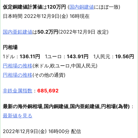
仮定銅建値計算値
は
120万円
(
国内銅建値
にほぼ一致)
日本時間 2022年12月9日(金) 16時現在
国内亜鉛建値
は
50.2万円
(2022年12月9日 改定)
円相場
1ドル：
136.11円
1ユーロ：
143.91円
1人民元：
19.56円
円相場の推移
(米ドル,欧ユーロ,中国人民元)
円相場の推移
(その他の通貨)
非鉄金属指数
：
685,692
最新の海外銅相場,国内銅建値,国内亜鉛建値,円相場(為替)
：
最新値を見る
2022年12月9日(金) 16時00分 配信