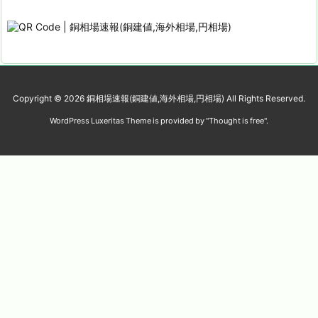
Copyright ©
2026
銅相場速報(銅建値,海外相場,円相場)
All Rights Reserved.
WordPress Luxeritas Theme is provided by "
Thought is free
".