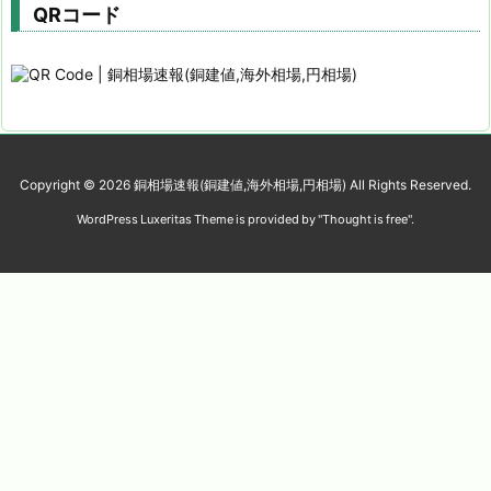
QRコード
Copyright ©
2026
銅相場速報(銅建値,海外相場,円相場)
All Rights Reserved.
WordPress Luxeritas Theme is provided by "
Thought is free
".