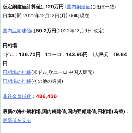
仮定銅建値計算値
は
120万円
(
国内銅建値
にほぼ一致)
日本時間 2022年12月12日(月) 06時現在
国内亜鉛建値
は
50.2万円
(2022年12月9日 改定)
円相場
1ドル：
136.70円
1ユーロ：
143.95円
1人民元：
19.64
円
円相場の推移
(米ドル,欧ユーロ,中国人民元)
円相場の推移
(その他の通貨)
非鉄金属指数
：
486,436
最新の海外銅相場,国内銅建値,国内亜鉛建値,円相場(為替)
：
最新値を見る