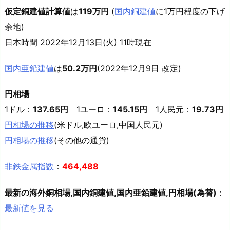
仮定銅建値計算値
は
119万円
(
国内銅建値
に1万円程度の下げ
余地)
日本時間 2022年12月13日(火) 11時現在
国内亜鉛建値
は
50.2万円
(2022年12月9日 改定)
円相場
1ドル：
137.65円
1ユーロ：
145.15円
1人民元：
19.73円
円相場の推移
(米ドル,欧ユーロ,中国人民元)
円相場の推移
(その他の通貨)
非鉄金属指数
：
464,488
最新の海外銅相場,国内銅建値,国内亜鉛建値,円相場(為替)
：
最新値を見る