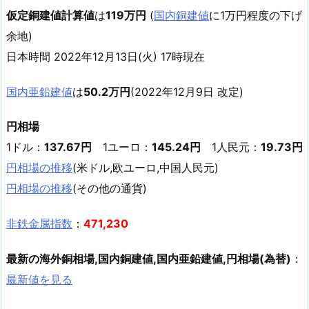
仮定銅建値計算値
は
119万円
(
国内銅建値
に1万円程度の下げ
余地)
日本時間 2022年12月13日(火) 17時現在
国内亜鉛建値
は
50.2万円
(2022年12月9日 改定)
円相場
1ドル：
137.67円
1ユーロ：
145.24円
1人民元：
19.73円
円相場の推移
(米ドル,欧ユーロ,中国人民元)
円相場の推移
(その他の通貨)
非鉄金属指数
：
471,230
最新の海外銅相場,国内銅建値,国内亜鉛建値,円相場(為替)
：
最新値を見る