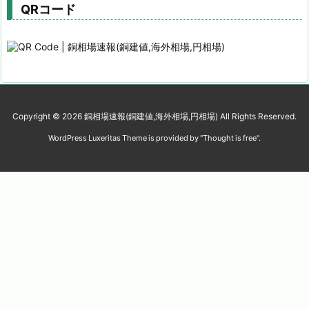
QRコード
Copyright ©
2026
銅相場速報(銅建値,海外相場,円相場)
All Rights Reserved.
WordPress Luxeritas Theme is provided by "
Thought is free
".