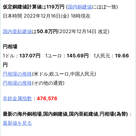
仮定銅建値計算値
は
119万円
(
国内銅建値
にほぼ一致)
日本時間 2022年12月16日(金) 18時現在
国内亜鉛建値
は
50.8万円
(2022年12月14日 改定)
円相場
1ドル：
137.07円
1ユーロ：
145.69円
1人民元：
19.66
円
円相場の推移
(米ドル,欧ユーロ,中国人民元)
円相場の推移
(その他の通貨)
非鉄金属指数
：
476,576
最新の海外銅相場,国内銅建値,国内亜鉛建値,円相場(為替)
：
最新値を見る