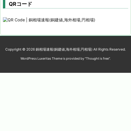
QRコード
Copyright ©
2026
銅相場速報(銅建値,海外相場,円相場)
All Rights Reserved.
WordPress Luxeritas Theme is provided by "
Thought is free
".