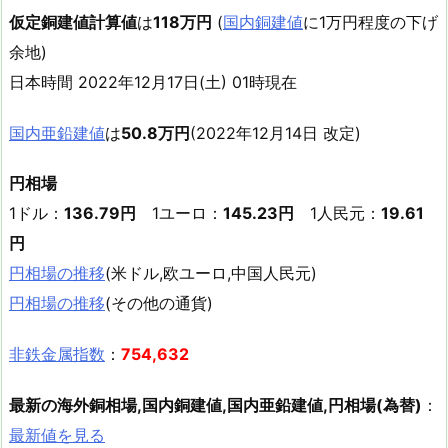
仮定銅建値計算値
は
118万円
(
国内銅建値
に1万円程度の下げ
余地)
日本時間 2022年12月17日(土) 01時現在
国内亜鉛建値
は
50.8万円
(2022年12月14日 改定)
円相場
1ドル：
136.79円
1ユーロ：
145.23円
1人民元：
19.61
円
円相場の推移
(米ドル,欧ユーロ,中国人民元)
円相場の推移
(その他の通貨)
非鉄金属指数
：
754,632
最新の海外銅相場,国内銅建値,国内亜鉛建値,円相場(為替)
：
最新値を見る