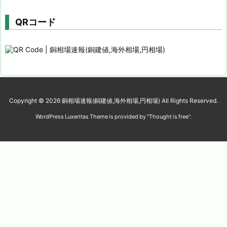
QRコード
Copyright ©
2026
銅相場速報(銅建値,海外相場,円相場)
All Rights Reserved.
WordPress Luxeritas Theme is provided by "
Thought is free
".