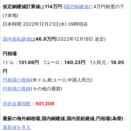
仮定銅建値計算値
は
114万円
(
国内銅建値
に4万円程度の下
げ余地)
日本時間 2022年12月21日(水) 09時現在
国内亜鉛建値
は
46.9万円
(2022年12月19日 改定)
円相場
1ドル：
131.98円
1ユーロ：
140.23円
1人民元：
18.95
円
円相場の推移
(米ドル,欧ユーロ,中国人民元)
円相場の推移
(その他の通貨)
非鉄金属指数
：
501,208
最新の海外銅相場,国内銅建値,国内亜鉛建値,円相場(為替)
：
最新値を見る