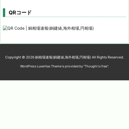
QRコード
Copyright ©
2026
銅相場速報(銅建値,海外相場,円相場)
All Rights Reserved.
WordPress Luxeritas Theme is provided by "
Thought is free
".