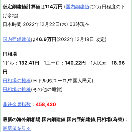
仮定銅建値計算値
は
114万円
(
国内銅建値
に2万円程度の下
げ余地)
日本時間 2022年12月22日(木) 03時現在
国内亜鉛建値
は
46.9万円
(2022年12月19日 改定)
円相場
1ドル：
132.41円
1ユーロ：
140.22円
1人民元：
18.96
円
円相場の推移
(米ドル,欧ユーロ,中国人民元)
円相場の推移
(その他の通貨)
非鉄金属指数
：
458,420
最新の海外銅相場,国内銅建値,国内亜鉛建値,円相場(為替)
：
最新値を見る