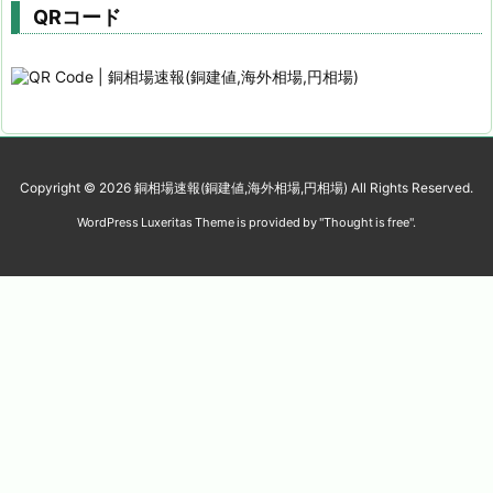
QRコード
Copyright ©
2026
銅相場速報(銅建値,海外相場,円相場)
All Rights Reserved.
WordPress Luxeritas Theme is provided by "
Thought is free
".