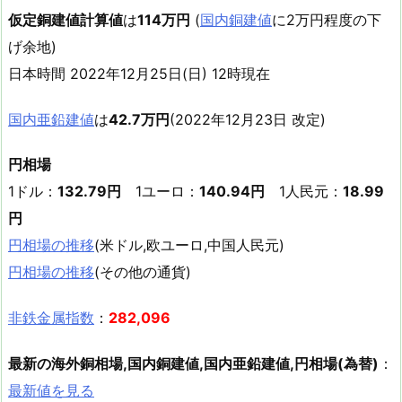
仮定銅建値計算値
は
114万円
(
国内銅建値
に2万円程度の下
げ余地)
日本時間 2022年12月25日(日) 12時現在
国内亜鉛建値
は
42.7万円
(2022年12月23日 改定)
円相場
1ドル：
132.79円
1ユーロ：
140.94円
1人民元：
18.99
円
円相場の推移
(米ドル,欧ユーロ,中国人民元)
円相場の推移
(その他の通貨)
非鉄金属指数
：
282,096
最新の海外銅相場,国内銅建値,国内亜鉛建値,円相場(為替)
：
最新値を見る