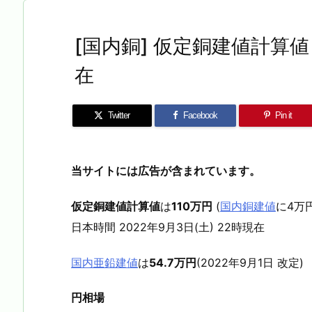
[国内銅] 仮定銅建値計算値 2
在
Twitter
Facebook
Pin it
当サイトには広告が含まれています。
仮定銅建値計算値
は
110万円
(
国内銅建値
に4万
日本時間 2022年9月3日(土) 22時現在
国内亜鉛建値
は
54.7万円
(2022年9月1日 改定)
円相場