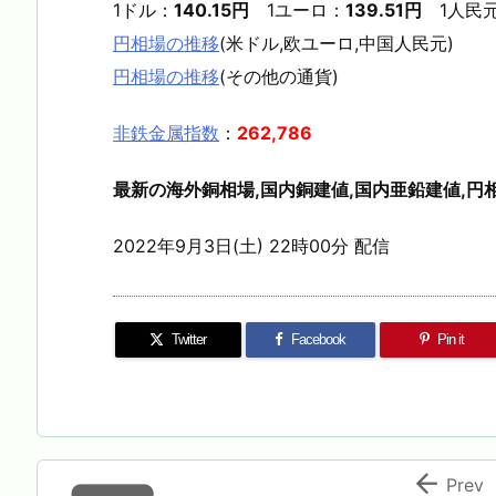
1ドル：
140.15円
1ユーロ：
139.51円
1人民
円相場の推移
(米ドル,欧ユーロ,中国人民元)
円相場の推移
(その他の通貨)
非鉄金属指数
：
262,786
最新の海外銅相場,国内銅建値,国内亜鉛建値,円相
2022年9月3日(土) 22時00分 配信
Twitter
Facebook
Pin it

Prev