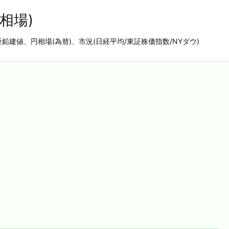
相場)
亜鉛建値、円相場(為替)、市況(日経平均/東証株価指数/NYダウ)