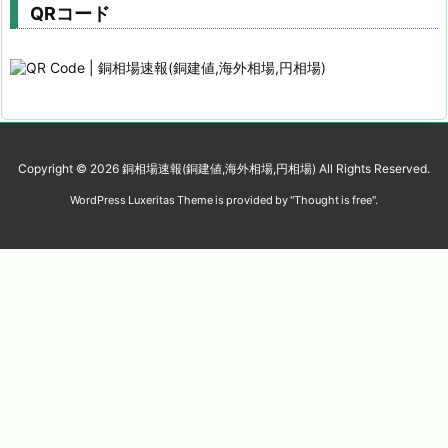
QRコード
Copyright ©
2026
銅相場速報(銅建値,海外相場,円相場)
All Rights Reserved.
WordPress Luxeritas Theme is provided by "
Thought is free
".