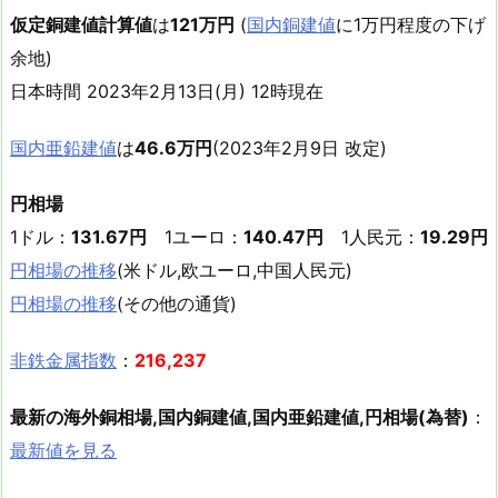
仮定銅建値計算値
は
121万円
(
国内銅建値
に1万円程度の下げ
余地)
日本時間 2023年2月13日(月) 12時現在
国内亜鉛建値
は
46.6万円
(2023年2月9日 改定)
円相場
1ドル：
131.67円
1ユーロ：
140.47円
1人民元：
19.29円
円相場の推移
(米ドル,欧ユーロ,中国人民元)
円相場の推移
(その他の通貨)
非鉄金属指数
：
216,237
最新の海外銅相場,国内銅建値,国内亜鉛建値,円相場(為替)
：
最新値を見る