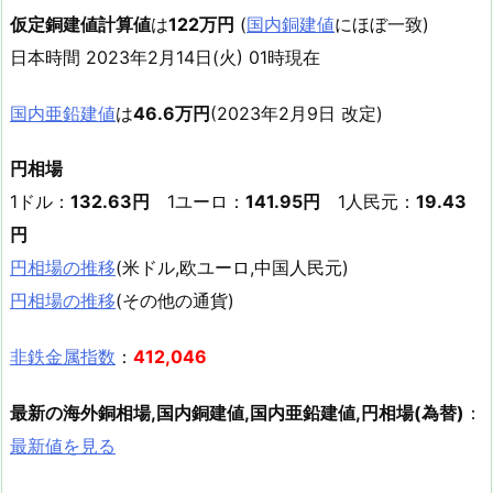
仮定銅建値計算値
は
122万円
(
国内銅建値
にほぼ一致)
日本時間 2023年2月14日(火) 01時現在
国内亜鉛建値
は
46.6万円
(2023年2月9日 改定)
円相場
1ドル：
132.63円
1ユーロ：
141.95円
1人民元：
19.43
円
円相場の推移
(米ドル,欧ユーロ,中国人民元)
円相場の推移
(その他の通貨)
非鉄金属指数
：
412,046
最新の海外銅相場,国内銅建値,国内亜鉛建値,円相場(為替)
：
最新値を見る