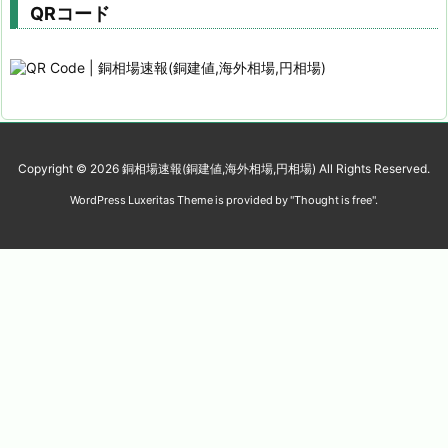
QRコード
Copyright ©
2026
銅相場速報(銅建値,海外相場,円相場)
All Rights Reserved.
WordPress Luxeritas Theme is provided by "
Thought is free
".