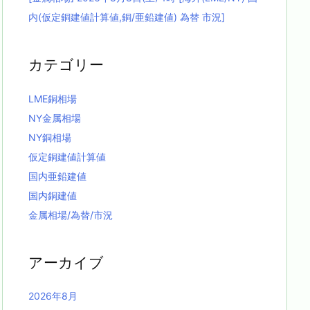
内(仮定銅建値計算値,銅/亜鉛建値) 為替 市況]
カテゴリー
LME銅相場
NY金属相場
NY銅相場
仮定銅建値計算値
国内亜鉛建値
国内銅建値
金属相場/為替/市況
アーカイブ
2026年8月