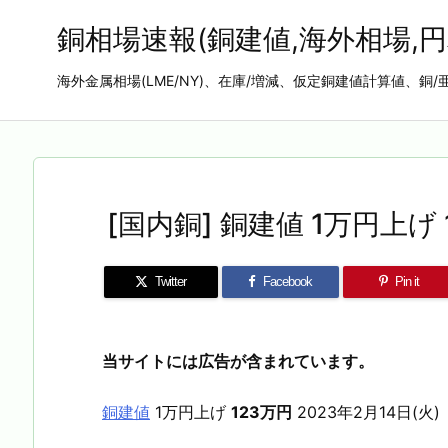
銅相場速報(銅建値,海外相場,円
海外金属相場(LME/NY)、在庫/増減、仮定銅建値計算値、銅/
[国内銅] 銅建値 1万円上げ 1
Twitter
Facebook
Pin it
当サイトには広告が含まれています。
銅建値
1万円上げ
123万円
2023年2月14日(火)