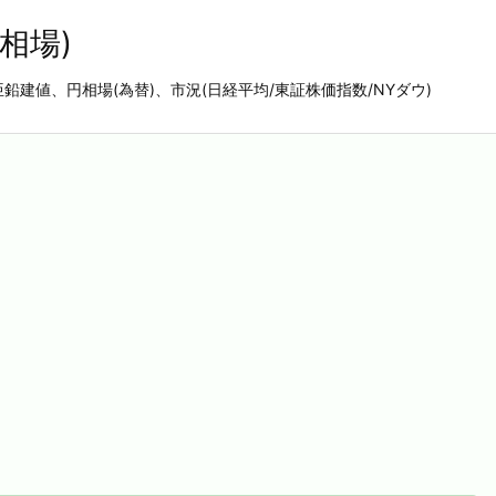
相場)
亜鉛建値、円相場(為替)、市況(日経平均/東証株価指数/NYダウ)