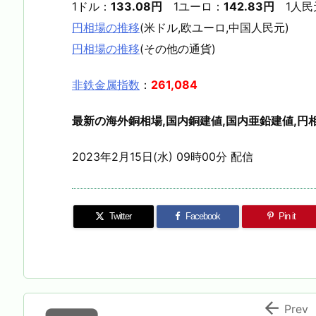
1ドル：
133.08円
1ユーロ：
142.83円
1人民
円相場の推移
(米ドル,欧ユーロ,中国人民元)
円相場の推移
(その他の通貨)
非鉄金属指数
：
261,084
最新の海外銅相場,国内銅建値,国内亜鉛建値,円相
2023年2月15日(水) 09時00分 配信
Twitter
Facebook
Pin it

Prev