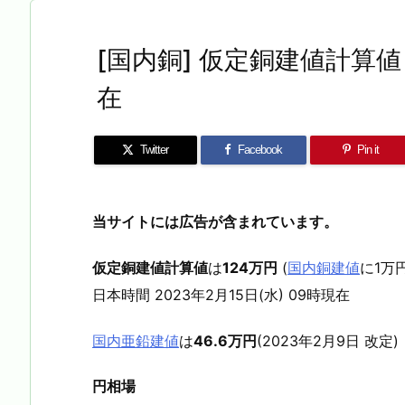
[国内銅] 仮定銅建値計算値 2
在
Twitter
Facebook
Pin it
当サイトには広告が含まれています。
仮定銅建値計算値
は
124万円
(
国内銅建値
に1万
日本時間 2023年2月15日(水) 09時現在
国内亜鉛建値
は
46.6万円
(2023年2月9日 改定)
円相場