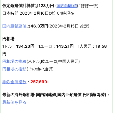
仮定銅建値計算値
は
123万円
(
国内銅建値
にほぼ一致)
日本時間 2023年2月16日(木) 04時現在
国内亜鉛建値
は
46.3万円
(2023年2月15日 改定)
円相場
1ドル：
134.23円
1ユーロ：
143.21円
1人民元：
19.58
円
円相場の推移
(米ドル,欧ユーロ,中国人民元)
円相場の推移
(その他の通貨)
非鉄金属指数
：
257,699
最新の海外銅相場,国内銅建値,国内亜鉛建値,円相場(為替)
：
最新値を見る