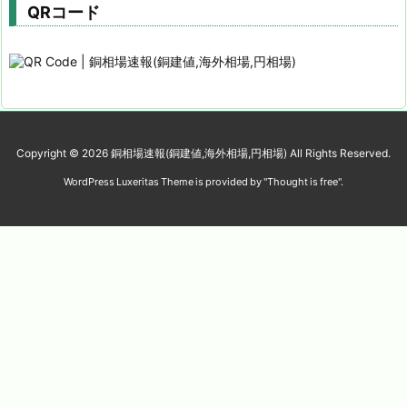
QRコード
Copyright ©
2026
銅相場速報(銅建値,海外相場,円相場)
All Rights Reserved.
WordPress Luxeritas Theme is provided by "
Thought is free
".