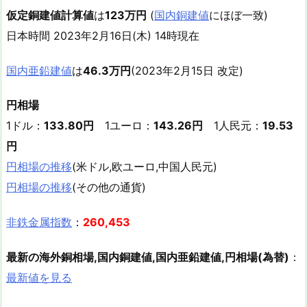
仮定銅建値計算値
は
123万円
(
国内銅建値
にほぼ一致)
日本時間 2023年2月16日(木) 14時現在
国内亜鉛建値
は
46.3万円
(2023年2月15日 改定)
円相場
1ドル：
133.80円
1ユーロ：
143.26円
1人民元：
19.53
円
円相場の推移
(米ドル,欧ユーロ,中国人民元)
円相場の推移
(その他の通貨)
非鉄金属指数
：
260,453
最新の海外銅相場,国内銅建値,国内亜鉛建値,円相場(為替)
：
最新値を見る