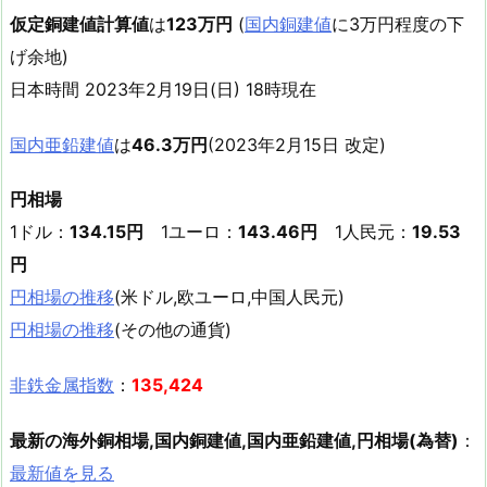
仮定銅建値計算値
は
123万円
(
国内銅建値
に3万円程度の下
げ余地)
日本時間 2023年2月19日(日) 18時現在
国内亜鉛建値
は
46.3万円
(2023年2月15日 改定)
円相場
1ドル：
134.15円
1ユーロ：
143.46円
1人民元：
19.53
円
円相場の推移
(米ドル,欧ユーロ,中国人民元)
円相場の推移
(その他の通貨)
非鉄金属指数
：
135,424
最新の海外銅相場,国内銅建値,国内亜鉛建値,円相場(為替)
：
最新値を見る