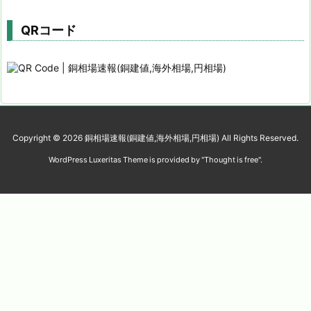
QRコード
Copyright ©
2026
銅相場速報(銅建値,海外相場,円相場)
All Rights Reserved.
WordPress Luxeritas Theme is provided by "
Thought is free
".