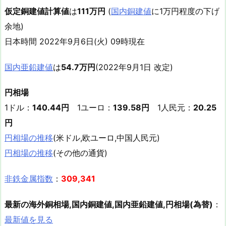
仮定銅建値計算値
は
111万円
(
国内銅建値
に1万円程度の下げ
余地)
日本時間 2022年9月6日(火) 09時現在
国内亜鉛建値
は
54.7万円
(2022年9月1日 改定)
円相場
1ドル：
140.44円
1ユーロ：
139.58円
1人民元：
20.25
円
円相場の推移
(米ドル,欧ユーロ,中国人民元)
円相場の推移
(その他の通貨)
非鉄金属指数
：
309,341
最新の海外銅相場,国内銅建値,国内亜鉛建値,円相場(為替)
：
最新値を見る