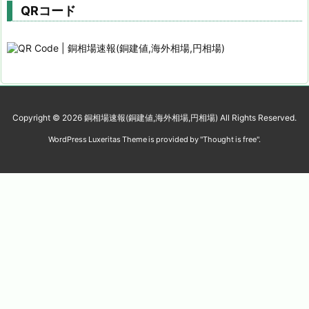
QRコード
Copyright ©
2026
銅相場速報(銅建値,海外相場,円相場)
All Rights Reserved.
WordPress Luxeritas Theme is provided by "
Thought is free
".