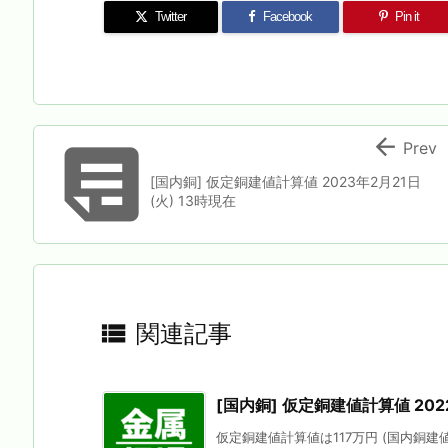
Twitter
Facebook
Pin it


Prev
[国内銅] 仮定銅建値計算値 2023年2月21日
(火) 13時現在

関連記事
[国内銅] 仮定銅建値計算値 2022
仮定銅建値計算値は117万円 (国内銅建値に