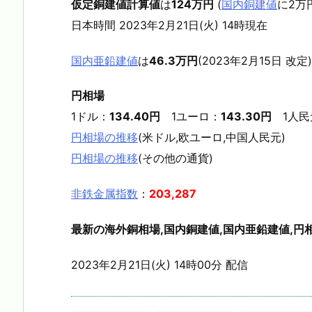
仮定銅建値計算値
は
124万円
(
国内銅建値
に2万
日本時間 2023年2月21日(火) 14時現在
国内亜鉛建値
は
46.3万円
(2023年2月15日 改定)
円相場
1ドル：
134.40円
1ユーロ：
143.30円
1人民
円相場の推移
(米ドル,欧ユーロ,中国人民元)
円相場の推移
(その他の通貨)
非鉄金属指数
：
203,287
最新の海外銅相場,国内銅建値,国内亜鉛建値,円相
2023年2月21日(火) 14時00分 配信