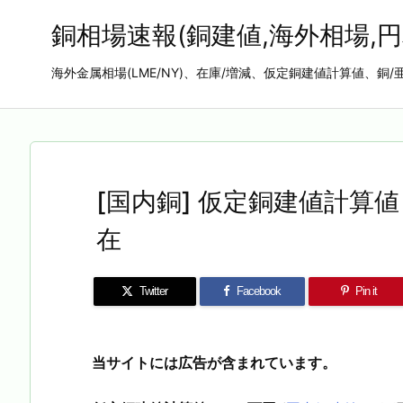
銅相場速報(銅建値,海外相場,円
海外金属相場(LME/NY)、在庫/増減、仮定銅建値計算値、銅/
[国内銅] 仮定銅建値計算値 2
在
Twitter
Facebook
Pin it
当サイトには広告が含まれています。