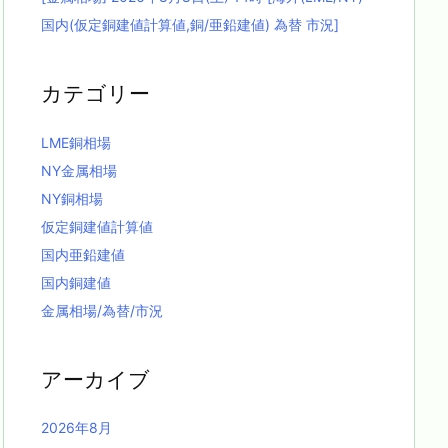
国内(仮定銅建値計算値,銅/亜鉛建値) 為替 市況]
カテゴリー
LME銅相場
NY金属相場
NY銅相場
仮定銅建値計算値
国内亜鉛建値
国内銅建値
金属相場/為替/市況
アーカイブ
2026年8月