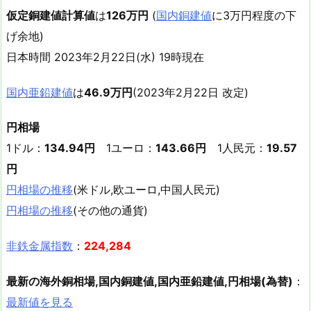
仮定銅建値計算値
は
126万円
(
国内銅建値
に3万円程度の下
げ余地)
日本時間 2023年2月22日(水) 19時現在
国内亜鉛建値
は
46.9万円
(2023年2月22日 改定)
円相場
1ドル：
134.94円
1ユーロ：
143.66円
1人民元：
19.57
円
円相場の推移
(米ドル,欧ユーロ,中国人民元)
円相場の推移
(その他の通貨)
非鉄金属指数
：
224,284
最新の海外銅相場,国内銅建値,国内亜鉛建値,円相場(為替)
：
最新値を見る