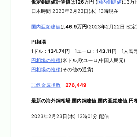
仮定銅建値計算値
は
126万円
(
国内銅建値
に3万
日本時間 2023年2月23日(木) 13時現在
国内亜鉛建値
は
46.9万円
(2023年2月22日 改定
円相場
1ドル：
134.74円
1ユーロ：
143.11円
1人民
円相場の推移
(米ドル,欧ユーロ,中国人民元)
円相場の推移
(その他の通貨)
非鉄金属指数
：
276,449
最新の海外銅相場,国内銅建値,国内亜鉛建値,円相
2023年2月23日(木) 13時01分 配信