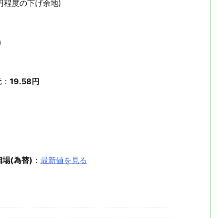
円程度の下げ余地)
)
元：
19.58円
場(為替)
：
最新値を見る