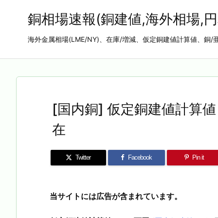
銅相場速報(銅建値,海外相場,円
海外金属相場(LME/NY)、在庫/増減、仮定銅建値計算値、銅/
[国内銅] 仮定銅建値計算値 2
在
Twitter
Facebook
Pin it
当サイトには広告が含まれています。