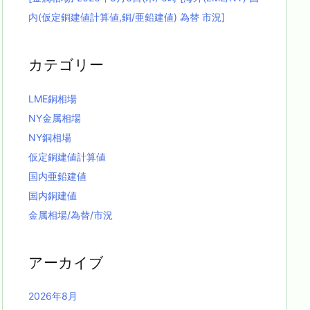
内(仮定銅建値計算値,銅/亜鉛建値) 為替 市況]
カテゴリー
LME銅相場
NY金属相場
NY銅相場
仮定銅建値計算値
国内亜鉛建値
国内銅建値
金属相場/為替/市況
アーカイブ
2026年8月