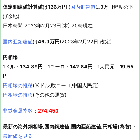
仮定銅建値計算値
は
126万円
(
国内銅建値
に3万円程度の下
げ余地)
日本時間 2023年2月23日(木) 20時現在
国内亜鉛建値
は
46.9万円
(2023年2月22日 改定)
円相場
1ドル：
134.89円
1ユーロ：
142.84円
1人民元：
19.55
円
円相場の推移
(米ドル,欧ユーロ,中国人民元)
円相場の推移
(その他の通貨)
非鉄金属指数
：
274,453
最新の海外銅相場,国内銅建値,国内亜鉛建値,円相場(為替)
：
最新値を見る