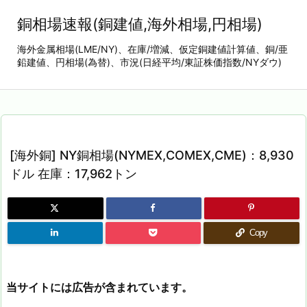
銅相場速報(銅建値,海外相場,円相場)
海外金属相場(LME/NY)、在庫/増減、仮定銅建値計算値、銅/亜
鉛建値、円相場(為替)、市況(日経平均/東証株価指数/NYダウ)
[海外銅] NY銅相場(NYMEX,COMEX,CME)：8,930
ドル 在庫：17,962トン
Copy
当サイトには広告が含まれています。