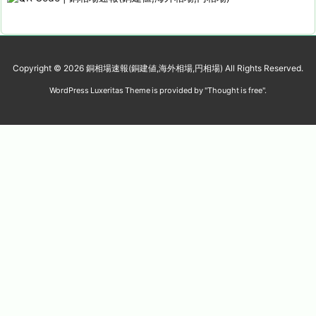
Copyright ©
2026
銅相場速報(銅建値,海外相場,円相場)
All Rights Reserved.
WordPress Luxeritas Theme is provided by "
Thought is free
".