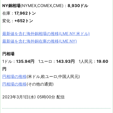
NY銅相場
(NYMEX,COMEX,CME)：
8,930ドル
在庫：
17,962トン
変化：
+652トン
最新値を含む海外銅相場の推移(LME,NY,米ドル)
最新値を含む海外銅在庫の推移(LME,NY)
円相場
1ドル：
135.94円
1ユーロ：
143.93円
1人民元：
19.60
円
円相場の推移
(米ドル,欧ユーロ,中国人民元)
円相場の推移
(その他の通貨)
2023年3月1日(水) 05時00分 配信