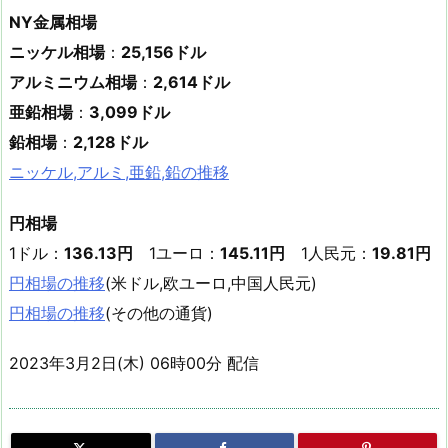
NY金属相場
ニッケル相場
：
25,156ドル
アルミニウム相場
：
2,614ドル
亜鉛相場
：
3,099ドル
鉛相場
：
2,128ドル
ニッケル,アルミ,亜鉛,鉛の推移
円相場
1ドル：
136.13円
1ユーロ：
145.11円
1人民元：
19.81円
円相場の推移
(米ドル,欧ユーロ,中国人民元)
円相場の推移
(その他の通貨)
2023年3月2日(木) 06時00分 配信