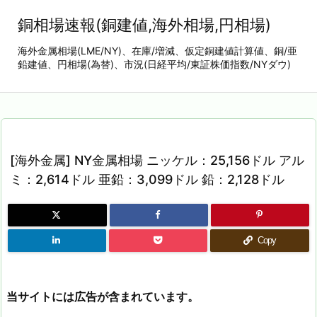
銅相場速報(銅建値,海外相場,円相場)
海外金属相場(LME/NY)、在庫/増減、仮定銅建値計算値、銅/亜
鉛建値、円相場(為替)、市況(日経平均/東証株価指数/NYダウ)
[海外金属] NY金属相場 ニッケル：25,156ドル アル
ミ：2,614ドル 亜鉛：3,099ドル 鉛：2,128ドル
Copy
当サイトには広告が含まれています。