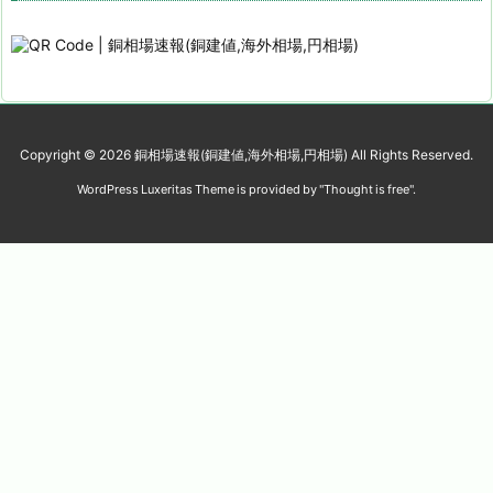
Copyright ©
2026
銅相場速報(銅建値,海外相場,円相場)
All Rights Reserved.
WordPress Luxeritas Theme is provided by "
Thought is free
".