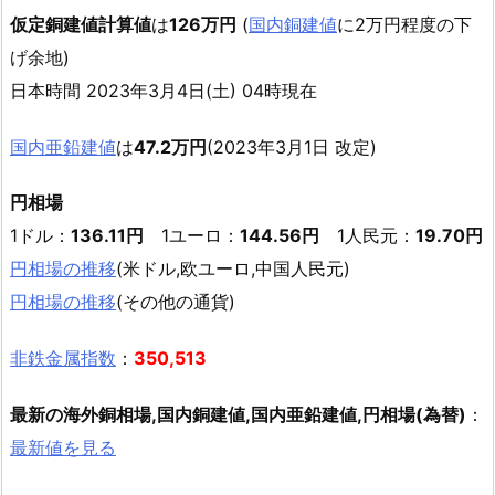
仮定銅建値計算値
は
126万円
(
国内銅建値
に2万円程度の下
げ余地)
日本時間 2023年3月4日(土) 04時現在
国内亜鉛建値
は
47.2万円
(2023年3月1日 改定)
円相場
1ドル：
136.11円
1ユーロ：
144.56円
1人民元：
19.70円
円相場の推移
(米ドル,欧ユーロ,中国人民元)
円相場の推移
(その他の通貨)
非鉄金属指数
：
350,513
最新の海外銅相場,国内銅建値,国内亜鉛建値,円相場(為替)
：
最新値を見る