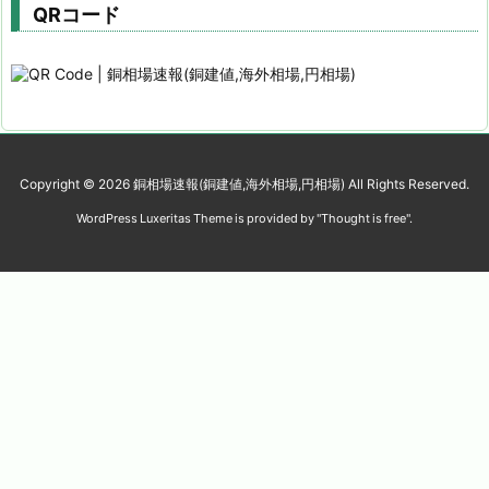
QRコード
Copyright ©
2026
銅相場速報(銅建値,海外相場,円相場)
All Rights Reserved.
WordPress Luxeritas Theme is provided by "
Thought is free
".