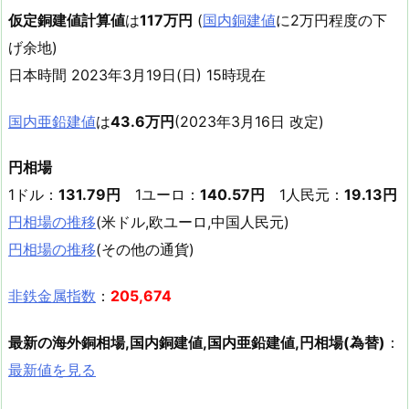
仮定銅建値計算値
は
117万円
(
国内銅建値
に2万円程度の下
げ余地)
日本時間 2023年3月19日(日) 15時現在
国内亜鉛建値
は
43.6万円
(2023年3月16日 改定)
円相場
1ドル：
131.79円
1ユーロ：
140.57円
1人民元：
19.13円
円相場の推移
(米ドル,欧ユーロ,中国人民元)
円相場の推移
(その他の通貨)
非鉄金属指数
：
205,674
最新の海外銅相場,国内銅建値,国内亜鉛建値,円相場(為替)
：
最新値を見る