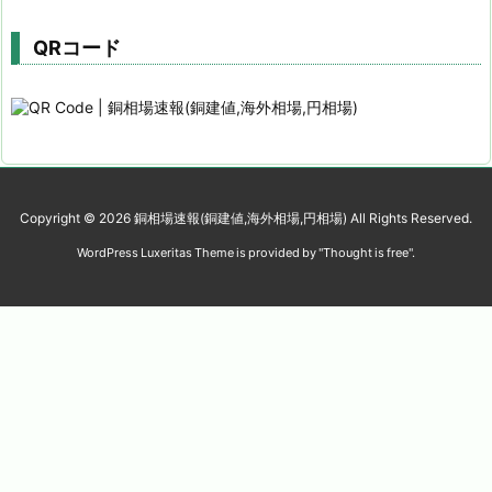
QRコード
Copyright ©
2026
銅相場速報(銅建値,海外相場,円相場)
All Rights Reserved.
WordPress Luxeritas Theme is provided by "
Thought is free
".