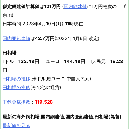
仮定銅建値計算値
は
121万円
(
国内銅建値
に1万円程度の上げ
余地)
日本時間 2023年4月10日(月) 11時現在
国内亜鉛建値
は
42.7万円
(2023年4月6日 改定)
円相場
1ドル：
132.49円
1ユーロ：
144.48円
1人民元：
19.28
円
円相場の推移
(米ドル,欧ユーロ,中国人民元)
円相場の推移
(その他の通貨)
非鉄金属指数
：
119,528
最新の海外銅相場,国内銅建値,国内亜鉛建値,円相場(為替)
：
最新値を見る