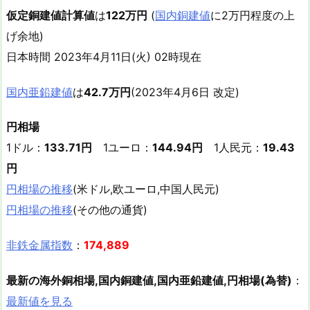
仮定銅建値計算値
は
122万円
(
国内銅建値
に2万円程度の上
げ余地)
日本時間 2023年4月11日(火) 02時現在
国内亜鉛建値
は
42.7万円
(2023年4月6日 改定)
円相場
1ドル：
133.71円
1ユーロ：
144.94円
1人民元：
19.43
円
円相場の推移
(米ドル,欧ユーロ,中国人民元)
円相場の推移
(その他の通貨)
非鉄金属指数
：
174,889
最新の海外銅相場,国内銅建値,国内亜鉛建値,円相場(為替)
：
最新値を見る