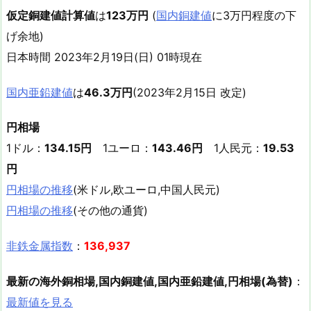
仮定銅建値計算値
は
123万円
(
国内銅建値
に3万円程度の下
げ余地)
日本時間 2023年2月19日(日) 01時現在
国内亜鉛建値
は
46.3万円
(2023年2月15日 改定)
円相場
1ドル：
134.15円
1ユーロ：
143.46円
1人民元：
19.53
円
円相場の推移
(米ドル,欧ユーロ,中国人民元)
円相場の推移
(その他の通貨)
非鉄金属指数
：
136,937
最新の海外銅相場,国内銅建値,国内亜鉛建値,円相場(為替)
：
最新値を見る