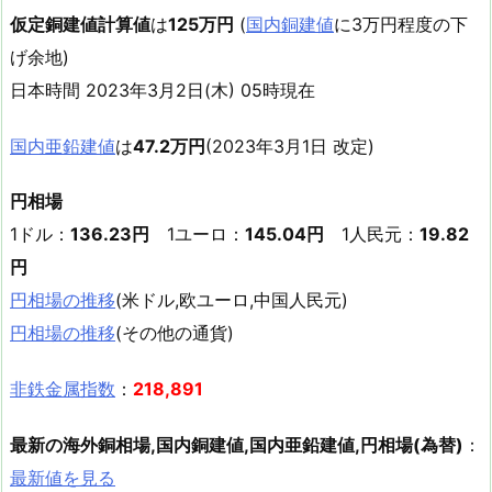
仮定銅建値計算値
は
125万円
(
国内銅建値
に3万円程度の下
げ余地)
日本時間 2023年3月2日(木) 05時現在
国内亜鉛建値
は
47.2万円
(2023年3月1日 改定)
円相場
1ドル：
136.23円
1ユーロ：
145.04円
1人民元：
19.82
円
円相場の推移
(米ドル,欧ユーロ,中国人民元)
円相場の推移
(その他の通貨)
非鉄金属指数
：
218,891
最新の海外銅相場,国内銅建値,国内亜鉛建値,円相場(為替)
：
最新値を見る