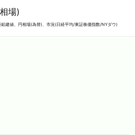
相場)
亜鉛建値、円相場(為替)、市況(日経平均/東証株価指数/NYダウ)