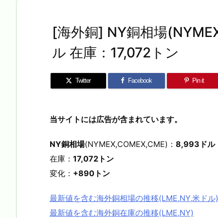
[海外銅] NY銅相場(NYMEX
ル 在庫：17,072トン
Twitter
Facebook
Pin it
当サイトには広告が含まれています。
NY銅相場
(NYMEX,COMEX,CME)：
8,993ドル
在庫：
17,072トン
変化：
+890トン
最新値を含む海外銅相場の推移(LME,NY,米ドル
最新値を含む海外銅在庫の推移(LME,NY)