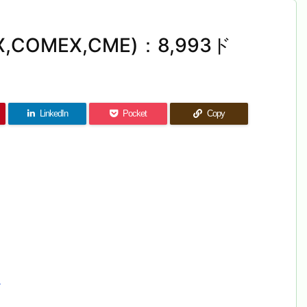
,COMEX,CME)：8,993ド
LinkedIn
Pocket
Copy
)